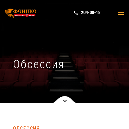
204-08-18
phone in talk
Tog
navi
Обсессия
ОБСЕССИЯ