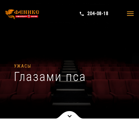
204-08-18
phone in talk
Tog
navi
УЖАСЫ
Глазами пса