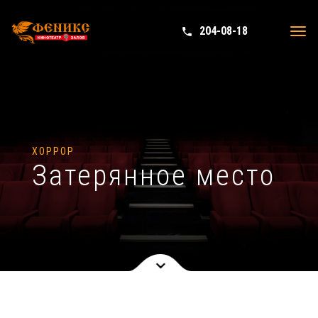
204-08-18
phone in talk
Tog
navi
ХОРРОР
Затерянное место